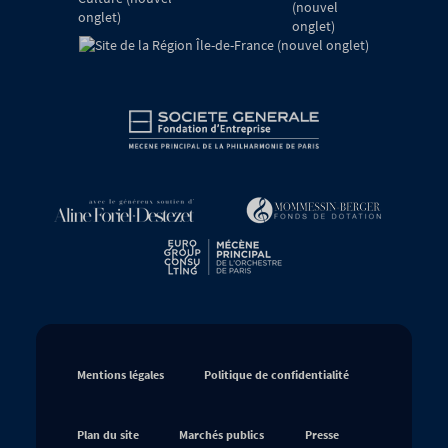
sur
mécènes
de
la
Philharmonie
de
Paris
Mentions légales
Politique de confidentialité
Plan du site
Marchés publics
Presse