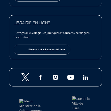
LIBRAIRIE EN LIGNE
Ouvrages musicologiques, pratiques et éducatifs, catalogues
d’exposition…
Découvrir et acheter nos éditions
Retrouvez
la
Philharmonie
de
Tutelles
Paris
et