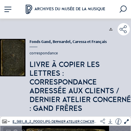
Aller
Aller
Aller
Plan
au
au
à
du
ARCHIVES DU MUSÉE DE LA MUSIQUE
menu
contenu
la
site
recherche
Exports
Fonds Gand, Bernardel, Caressa et Français
correspondance
LIVRE À COPIER LES
LETTRES :
CORRESPONDANCE
ADRESSÉE AUX CLIENTS /
DERNIER ATELIER CONCERNÉ
: GAND FRÈRES