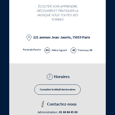
ÉCOUTER, VOIR, APPRENDRE,
DÉCOUVRIR ET PRATIQUER LA
MUSIQUE SOUS TOUTES SES
FORMES
221 avenue Jean-Jaurès, 75019 Paris
Porte de Pantin
Métro ligne 5
Tramway 3B
M5
3B
Horaires
Consulter le détail des horaires
Contactez-nous
01 44 84 45 00
Administration :