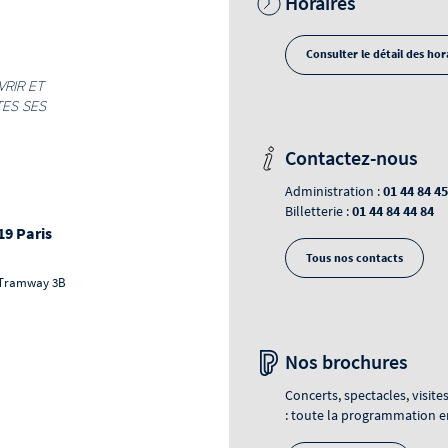
Horaires
Consulter le détail des hor
VRIR ET
TES SES
Contactez-nous
01 44 84 45
Administration :
01 44 84 44 84
Billetterie :
19 Paris
Tous nos contacts
Tramway 3B
Nos brochures
Concerts, spectacles, visites
: toute la programmation en