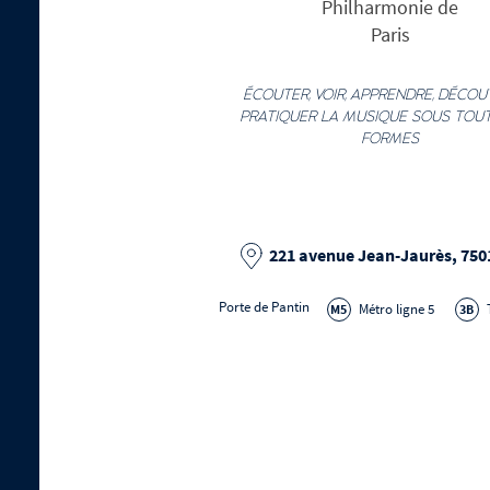
ÉCOUTER, VOIR, APPRENDRE, DÉCOU
PRATIQUER LA MUSIQUE SOUS TOU
FORMES
221 avenue Jean-Jaurès, 750
Porte de Pantin
Métro ligne 5
M5
3B