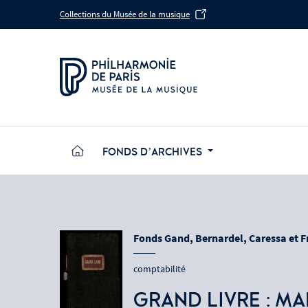
Aller
Aller
Aller
Plan
Collections du Musée de la musique
au
au
à
du
menu
contenu
la
site
recherche
FONDS D’ARCHIVES
Fonds Gand, Bernardel, Caressa et F
comptabilité
GRAND LIVRE : MA