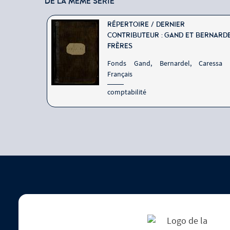
DE LA MÊME SÉRIE
GEMENT
RÉPERTOIRE / DERNIER
IER
CONTRIBUTEUR : GAND ET BERNARD
ANÇOIS
FRÈRES
Fonds Gand, Bernardel, Caressa 
 Caressa et
Français
comptabilité
1875
N° d'inventaire : E.981.8.5