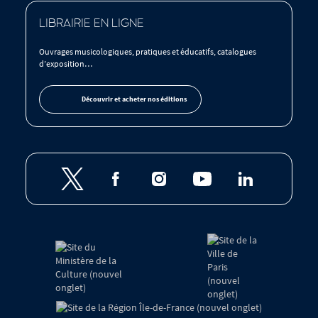
LIBRAIRIE EN LIGNE
Ouvrages musicologiques, pratiques et éducatifs, catalogues
d’exposition…
Découvrir et acheter nos éditions
Retrouvez
la
Philharmonie
de
Tutelles
Paris
et
sur
mécènes
de
la