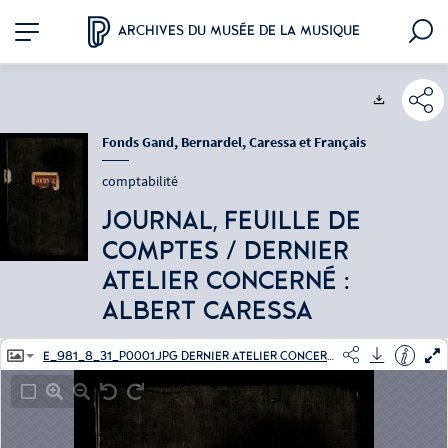
Aller
Aller
Aller
Plan
au
au
à
du
ARCHIVES DU MUSÉE DE LA MUSIQUE
menu
contenu
la
site
recherche
Exports
Fonds Gand, Bernardel, Caressa et Français
comptabilité
JOURNAL, FEUILLE DE
COMPTES / DERNIER
ATELIER CONCERNÉ :
ALBERT CARESSA