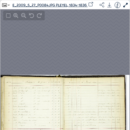
E_2009_5_27_P0084.JPG PLEYEL, 1834-1836